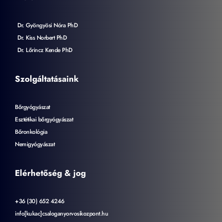
Dr. Gyöngyösi Nóra PhD
Dr. Kiss Norbert PhD
Dr. Lőrincz Kende PhD
Szolgáltatásaink
Bőrgyógyászat
Esztétikai bőrgyógyászat
Bőronkológia
Nemigyógyászat
Elérhetőség & jog
+36 (30) 652 4246
info[kukac]csaloganyorvosikozpont.hu