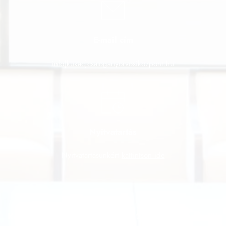
E-mail cím
info[kukac]csaloganyorvosikozpont.hu
Nyitvatartás
Nyitvatartásunkért 
kattintson ide
Kérdése van? Írjon üzenetet és 2 munkanapon belül 