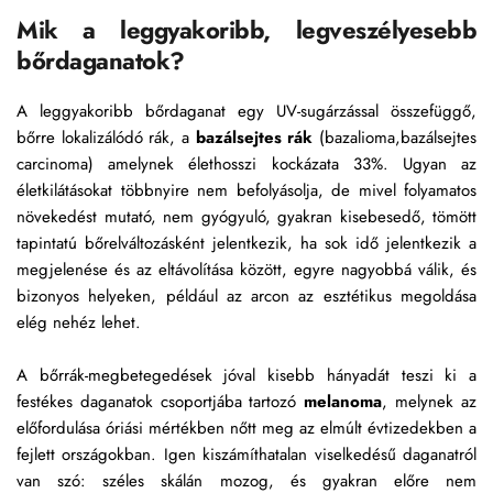
Mik a leggyakoribb, legveszélyesebb 
bőrdaganatok?
A leggyakoribb bőrdaganat egy UV-sugárzással összefüggő, 
bőrre lokalizálódó rák, a 
bazálsejtes rák 
(bazalioma,bazálsejtes 
carcinoma) amelynek élethosszi kockázata 33%. Ugyan az 
életkilátásokat többnyire nem befolyásolja, de mivel folyamatos 
növekedést mutató, nem gyógyuló, gyakran kisebesedő, tömött 
tapintatú bőrelváltozásként jelentkezik, ha sok idő jelentkezik a 
megjelenése és az eltávolítása között, egyre nagyobbá válik, és 
bizonyos helyeken, például az arcon az esztétikus megoldása 
elég nehéz lehet. 
A bőrrák-megbetegedések jóval kisebb hányadát teszi ki a 
festékes daganatok csoportjába tartozó 
melanoma
, melynek az 
előfordulása óriási mértékben nőtt meg az elmúlt évtizedekben a 
fejlett országokban. Igen kiszámíthatalan viselkedésű daganatról 
van szó: széles skálán mozog, és gyakran előre nem 