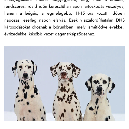
rendszeres, rövid időn keresztül a napon tartózkodás veszélyes, 
hanem a leégés, a legmelegebb, 11-15 óra közötti időben 
napozás, esetleg napon elalvás. Ezek visszafordíthatalan DNS 
károsodásokat okoznak a bőrünkben, mely ismétlődve évekkel, 
évtizedekkel később vezet daganatképződéshez.