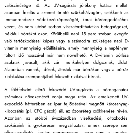
valószínűsége nő. Az UV-sugárzás jótékony hatásai mellett 
azonban felelős a szemet érintő szürkehályogért, csökkenti az 
immunrendszer védekező-képességét, korai bőröregedéséhez 
vezet, és nem utolsó sorban visszafordíthatatlan betegségeket, 
például bőrrákot okoz. Körülbelül napi 15 perc szabad levegőn 
való tartózkodással képes vagy a számodra szükséges napi D-
vitamin mennyiség előállítására, amely mennyiség a napfényen 
töltött idő hosszával már nem növelhető. A D-vitamin pótlása 
azoknak javasolt, akik zárt munkahelyen dolgoznak, áldott 
állapotban vannak, idősek, átestek már bőrrákon vagy a bőrrák 
kialakulása szempontjából fokozott rizikóval bírnak.
A földfelszínt elérő fokozódó UV-sugárzás a bőrdaganatok 
számának növekedését vonja maga után. Az emelkedett UV-
expozíció hátterében az ipar fejlődésével megnőtt károsanyag-
kibocsátás (pl. CFC gázok) áll, az ózonréteg csökkenése révén. 
Azonban az utóbbi évszázadban viselkedési, öltözködési 
szokásaink is gyökeresen megváltoztak, ennek szerepe sem 
elhanyagolható. Fontos megjegyezni, hogy nem a tudatos, 