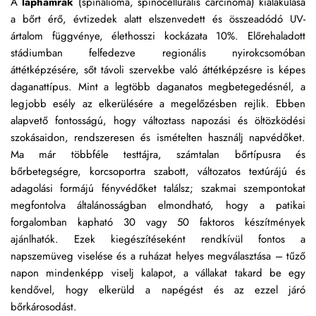
A
 laphámrák 
(spinalioma, spinocellurális carcinoma)
kialakulása 
a bőrt érő, évtizedek alatt elszenvedett és összeadódó UV-
ártalom függvénye, élethosszi kockázata 10%. Előrehaladott 
stádiumban felfedezve regionális nyirokcsomóban 
áttétképzésére, sőt távoli szervekbe való áttétképzésre is képes 
daganattípus. Mint a legtöbb daganatos megbetegedésnél, a 
legjobb esély az elkerülésére a megelőzésben rejlik. Ebben 
alapvető fontosságú, hogy változtass napozási és öltözködési 
szokásaidon, rendszeresen és ismételten használj napvédőket. 
Ma már többféle testtájra, számtalan bőrtípusra és 
bőrbetegségre, korcsoportra szabott, változatos textúrájú és 
adagolási formájú fényvédőket találsz; szakmai szempontokat 
megfontolva általánosságban elmondható, hogy a patikai 
forgalomban kapható 30 vagy 50 faktoros készítmények 
ajánlhatók. Ezek kiegészítéseként rendkívül fontos a 
napszemüveg viselése és a ruházat helyes megválasztása – tűző 
napon mindenképp viselj kalapot, a vállakat takard be egy 
kendővel, hogy elkerüld a napégést és az ezzel járó 
bőrkárosodást.