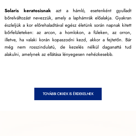
Solaris keratosisnak
 azt a hámló, esetenként gyulladt 
bőrelváltozást nevezzük, 
amely a laphámrák előalakja. Gyakran 
észleljük a kor előrehaladtával egész életünk során napnak kitett 
bőrfelületeken: az arcon, a homlokon, a füleken, az orron, 
illetve, ha valaki korán kopaszodni kezd, akkor a fejtetőn. Bár 
még nem rosszindulatú, de kezelés nélkül daganattá tud 
alakulni, amelynek az ellátása lényegesen nehézkesebb.
TOVÁBBI CIKKEK IS ÉRDEKELNEK