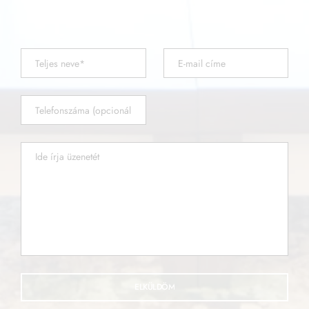
válaszolunk.
ELKÜLDÖM