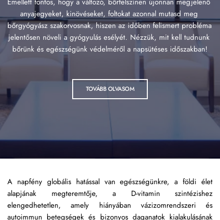
Emellett fontos, hogy a változó, bőrfelszínen újonnan megjelenő 
anyajegyeket, kinövéseket, foltokat azonnal mutasd meg 
bőrgyógyász szakorvosnak, hiszen az időben felismert probléma 
jelentősen növeli a gyógyulás esélyét. Nézzük, mit kell tudnunk 
bőrünk és egészségünk védelméről a napsütéses időszakban!
TOVÁBB OLVASOM
A napfény globális hatással van egészségünkre, a földi élet 
alapjának megteremtője, a D-vitamin szintézishez 
elengedhetetlen, amely hiányában vázizomrendszeri és 
autoimmun betegségek és bizonyos daganatok kialakulásának 