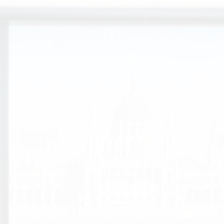
Cím
Budapest, Csalogány utca 3./D
I. emelet 2., 1027
Telefonszám
+36 (30) 652 4246