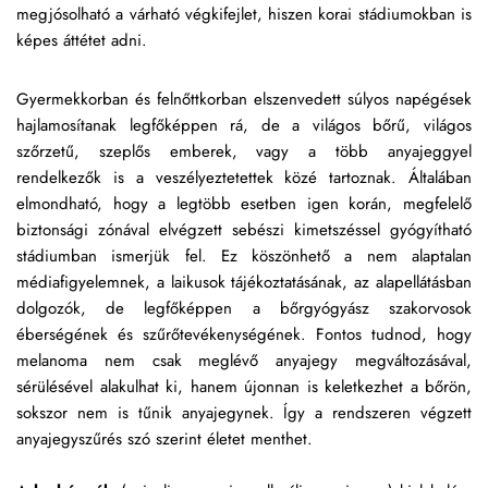
megjósolható a várható végkifejlet, hiszen korai stádiumokban is 
képes áttétet adni. 
Gyermekkorban és felnőttkorban elszenvedett súlyos napégések 
hajlamosítanak legfőképpen rá, de a világos bőrű, világos 
szőrzetű, szeplős emberek, vagy a több anyajeggyel 
rendelkezők is a veszélyeztetettek közé tartoznak. Általában 
elmondható, hogy a legtöbb esetben igen korán, megfelelő 
biztonsági zónával elvégzett sebészi kimetszéssel gyógyítható 
stádiumban ismerjük fel. Ez köszönhető a nem alaptalan 
médiafigyelemnek, a laikusok tájékoztatásának, az alapellátásban 
dolgozók, de legfőképpen a bőrgyógyász szakorvosok 
éberségének és szűrőtevékenységének. Fontos tudnod, hogy 
melanoma nem csak meglévő anyajegy megváltozásával, 
sérülésével alakulhat ki, hanem újonnan is keletkezhet a bőrön, 
sokszor nem is tűnik anyajegynek. Így a rendszeren végzett 
anyajegyszűrés szó szerint életet menthet.